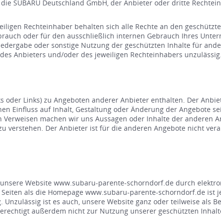
d die SUBARU Deutschland GmbH, der Anbieter oder dritte Rechte
igen Rechteinhaber behalten sich alle Rechte an den geschützten 
Gebrauch oder für den ausschließlich internen Gebrauch Ihres Unt
Wiedergabe oder sonstige Nutzung der geschützten Inhalte für ande
es Anbieters und/oder des jeweiligen Rechteinhabers unzulässig
s oder Links) zu Angeboten anderer Anbieter enthalten. Der Anbiet
inen Einfluss auf Inhalt, Gestaltung oder Änderung der Angebote s
en Verweisen machen wir uns Aussagen oder Inhalte der anderen An
zu verstehen. Der Anbieter ist für die anderen Angebote nicht ve
unsere Website www.subaru-parente-schorndorf.de durch elektroni
ere Seiten als die Homepage www.subaru-parente-schorndorf.de ist 
nzulässig ist es auch, unsere Website ganz oder teilweise als Be
berechtigt außerdem nicht zur Nutzung unserer geschützten Inhalt