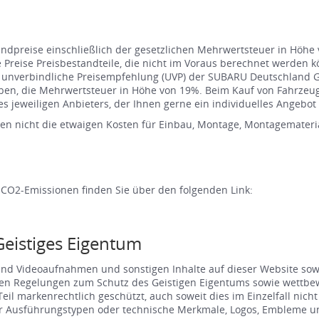
 Endpreise einschließlich der gesetzlichen Mehrwertsteuer in Höh
ie Preise Preisbestandteile, die nicht im Voraus berechnet werden 
s unverbindliche Preisempfehlung (UVP) der SUBARU Deutschland 
ieben, die Mehrwertsteuer in Höhe von 19%. Beim Kauf von Fahrze
s jeweiligen Anbieters, der Ihnen gerne ein individuelles Angebot e
en nicht die etwaigen Kosten für Einbau, Montage, Montagemateria
 CO2-Emissionen finden Sie über den folgenden Link:
Geistiges Eigentum
 und Videoaufnahmen und sonstigen Inhalte auf dieser Website so
en Regelungen zum Schutz des Geistigen Eigentums sowie wettbewe
 markenrechtlich geschützt, auch soweit dies im Einzelfall nicht k
Ausführungstypen oder technische Merkmale, Logos, Embleme und